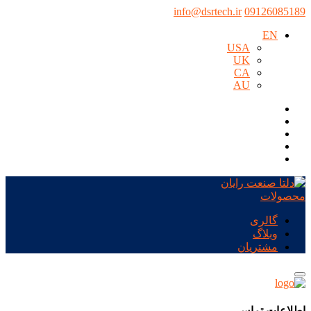
info@dsrtech.ir
09126085189
EN
USA
UK
CA
AU
محصولات
گالری
وبلاگ
مشتریان
اطلاعات تماس