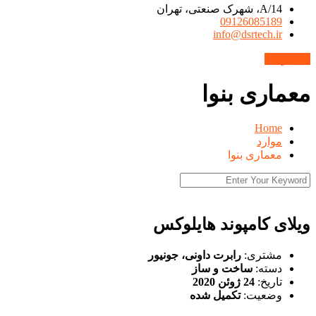
14/A، شهرک صنعتی، تهران
09126085189
info@dsrtech.ir
محصولات
معماری بنوا
Home
موارد
معماری بنوا
ویلای کامپوند هایلوکس
مشتری:
رابرت داونی، جونیور
دسته:
ساخت و ساز
تاریخ:
24 ژوئن 2020
وضعیت:
تکمیل شده