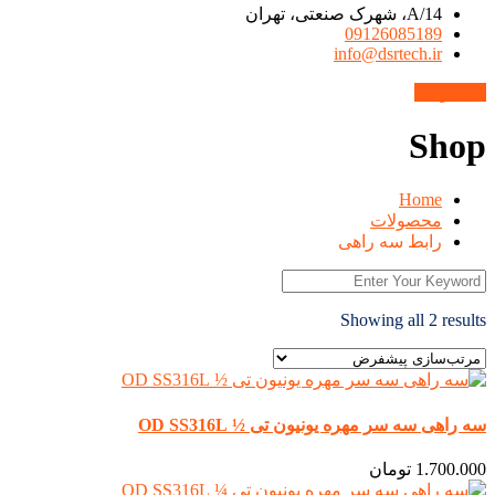
14/A، شهرک صنعتی، تهران
09126085189
info@dsrtech.ir
محصولات
Shop
Home
محصولات
رابط سه راهی
Showing all 2 results
سه راهی سه سر مهره یونیون تی ½ OD SS316L
1.700.000
تومان