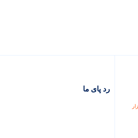
رد پای ما
شهریور
۰۵,
۱۳۹۹
ت
و