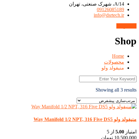
14/A، شهرک صنعتی، تهران
09126085189
info@dsrtech.ir
محصولات
Shop
Home
محصولات
منیفولد ولو
Showing all 3 results
منیفولد ولو Way Manifold 1/2 NPT, 316 Five DS5
امتیاز
5.00
از 5
10.500.000
تومان