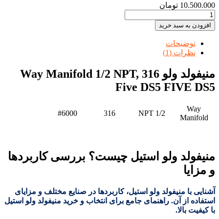
10.500.000
تومان
افزودن به سبد خرید
توضیحات
نظرات (1)
منیفولد ولو Way Manifold 1/2 NPT, 316
Five DS5 FIVE DS5
Way
#6000
316
1/2 NPT
Manifold
منیفولد ولو استیل چیست؟ بررسی کاربردها
و مزایا
آشنایی با منیفولد ولو استیل، کاربردها در صنایع مختلف و مزایای
استفاده از آن. راهنمای جامع برای انتخاب و خرید منیفولد ولو استیل
با کیفیت بالا
.​