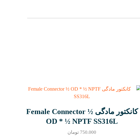
کانکتور مادگی Female Connector ½
OD * ½ NPTF SS316L
750.000
تومان