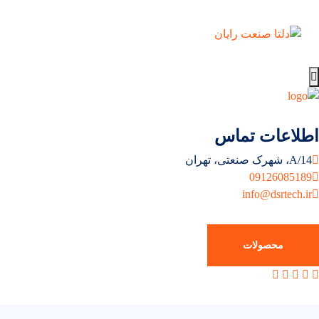
اطلاعات تماس
14/A، شهرک صنعتی، تهران
09126085189
info@dsrtech.ir
محصولات