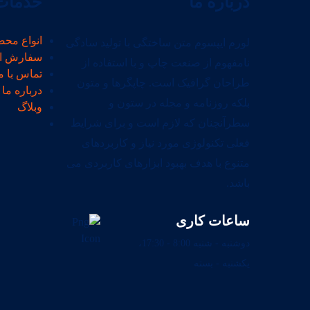
درباره ما
خدمات 
انواع محص
لورم ایپسوم متن ساختگی با تولید سادگی
سفارش ا
نامفهوم از صنعت چاپ و با استفاده از
تماس با م
طراحان گرافیک است. چاپگرها و متون
درباره ما
بلکه روزنامه و مجله در ستون و
وبلاگ
سطرآنچنان که لازم است و برای شرایط
فعلی تکنولوژی مورد نیاز و کاربردهای
متنوع با هدف بهبود ابزارهای کاربردی می
باشد.
ساعات کاری
دوشنبه - شنبه 8:00 - 17:30،
یکشنبه - بسته