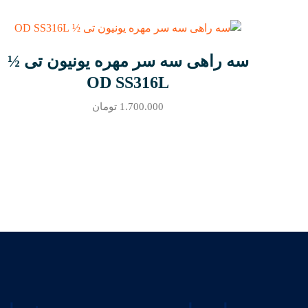
سه راهی سه سر مهره یونیون تی ½
OD SS316L
1.700.000
تومان