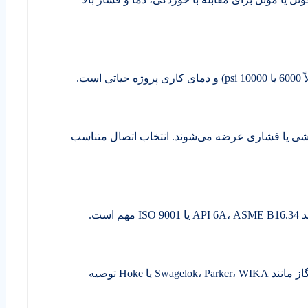
ت.
 اتصالات فلنجی، نری-مادگی (NPT)، جوشی یا فشاری عرضه می‌شوند. انتخاب اتصال متناسب
ست.
خرید از برندهای معتبر با سابقه در صنایع نفت و گاز مانند Swagelok، Parker، WIKA یا Hoke توصیه