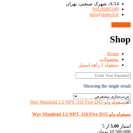
14/A، شهرک صنعتی، تهران
09126085189
info@dsrtech.ir
محصولات
Shop
Home
محصولات
منیفولد 2 راهه استیل
Showing the single result
منیفولد ولو Way Manifold 1/2 NPT, 316 Five DS5
امتیاز
5.00
از 5
10.500.000
تومان