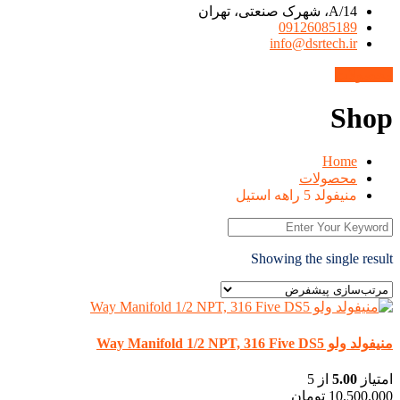
14/A، شهرک صنعتی، تهران
09126085189
info@dsrtech.ir
محصولات
Shop
Home
محصولات
منیفولد 5 راهه استیل
Showing the single result
منیفولد ولو Way Manifold 1/2 NPT, 316 Five DS5
امتیاز
5.00
از 5
10.500.000
تومان