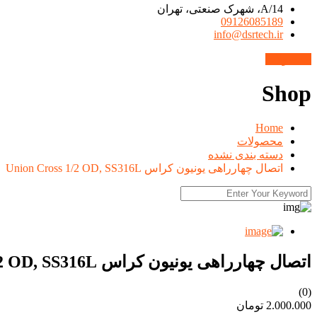
14/A، شهرک صنعتی، تهران
09126085189
info@dsrtech.ir
محصولات
Shop
Home
محصولات
دسته بندی نشده
اتصال چهارراهی یونیون کراس Union Cross 1/2 OD, SS316L
اتصال چهارراهی یونیون کراس Union Cross 1/2 OD, SS316L
(0)
2.000.000
تومان