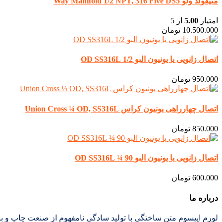
منیفولد ولو Way Manifold 1/2 NPT, 316 Five DS5
امتیاز
5.00
از 5
10.500.000
تومان
اتصال زانویی یا یونیون البو 1/2 OD SS316L
950.000
تومان
اتصال چهارراهی یونیون کراس Union Cross ¼ OD, SS316L
850.000
تومان
اتصال زانویی یا یونیون البو 90 ¼ OD SS316L
600.000
تومان
درباره ما
لورم ایپسوم متن ساختگی با تولید سادگی نامفهوم از صنعت چاپ و با