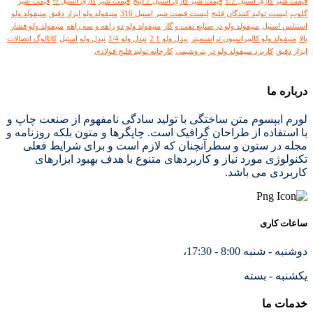
قیمت شیر گازی استیل 1/2
قیمت شیر گازی استیل 2 اینچ
قیمت شیر گازی استیل ½
قیمت شیر
گلوب
لیست تولید کنندگان فلنج
لیست قیمت شیر استیل 316
منیفولد ولو ابزار دقیق
منیفولد ولو
استنلس استیل
منیفولد ولو در صنایع نفت و گاز
منیفولد ولو دو راهه و سه راهه
منیفولد ولو فشار
بالا
منیفولد ولو کالیبراسیون ترانسمیتر
نیدل ولو 1 2
نیدل ولو 1/4
نیدل ولو استیل
کاتالوگ اتصالات
ابزار دقیق
کاربرد منیفولد ولو در پتروشیمی
کارخانه تولید فلنج فولادی
درباره ما
لورم ایپسوم متن ساختگی با تولید سادگی نامفهوم از صنعت چاپ و
با استفاده از طراحان گرافیک است. چاپگرها و متون بلکه روزنامه و
مجله در ستون و سطرآنچنان که لازم است و برای شرایط فعلی
تکنولوژی مورد نیاز و کاربردهای متنوع با هدف بهبود ابزارهای
کاربردی می باشد.
ساعات کاری
دوشنبه - شنبه 8:00 - 17:30،
یکشنبه - بسته
خدمات ما