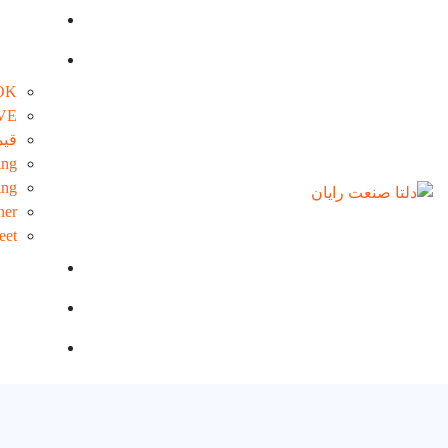
PERLOK
VE
قیم
ing
ing
ner
eet