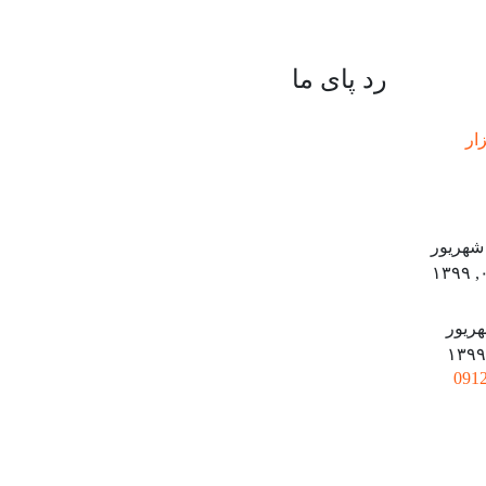
رد پای ما
هریور
۰۵
ریور