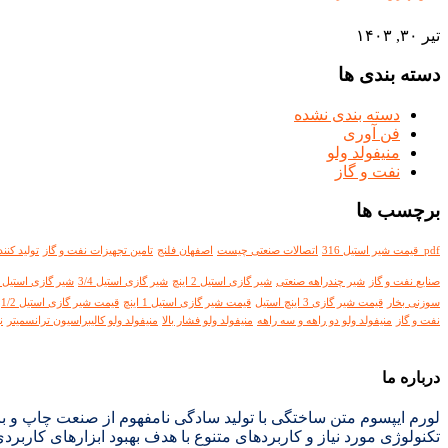
تیر ۳۰, ۱۴۰۳
دسته بندی ها
دسته بندی نشده
فن آوری
منیفولد ولو
نفت و گاز
برچسب ها
pdf قیمت شیر استیل 316
اتصالات صنعتی چیست
اصفهان فلنج
تامین تجهیزات نفت و گاز
تولید کنن
صنایع نفت و گاز
شیر چندراهه صنعتی
شیر گازی استیل 2 اینچ
شیر گازی استیل 3/4
شیر گازی استیل 316
سوزنی بخار
قیمت شیر گازی 3 اینچ استیل
قیمت شیر گازی استیل 1 اینچ
قیمت شیر گازی استیل 1/2
نفت و گاز
منیفولد ولو دو راهه و سه راهه
منیفولد ولو فشار بالا
منیفولد ولو کالیبراسیون ترانسمیتر
ن
درباره ما
لورم ایپسوم متن ساختگی با تولید سادگی نامفهوم از صنعت چاپ و با
تکنولوژی مورد نیاز و کاربردهای متنوع با هدف بهبود ابزارهای کاربرد