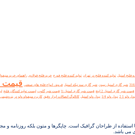
ده فلنج استیل
تولید کننده فلنج در تهران
تولید کننده فلنج فورج
خرید فلنج فولادی
راهنمای خرید منیفولد
قیمت شی
شیر گازی استیل نیپون
شیر گازی سه تیکه استیل
فروش انواع فلنج های صنعتی
قیمت شیر گازی استیل 2 اینچ
قیمت شیر گازی استیل ½
قیمت شیر گلوب
لیست تولید کنندگان فلنج
لی
یدل ولو 1 2
نیدل ولو 1/4
نیدل ولو استیل
کاتالوگ اتصالات ابزار دقیق
کاربرد منیفولد ولو در پتروشیمی
 استفاده از طراحان گرافیک است. چاپگرها و متون بلکه روزنامه و م
ی می باشد.