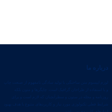
درباره ما
لورم ایپسوم متن ساختگی با تولید سادگی نامفهوم از صنعت چاپ
و با استفاده از طراحان گرافیک است. چاپگرها و متون بلکه
روزنامه و مجله در ستون و سطرآنچنان که لازم است و برای
شرایط فعلی تکنولوژی مورد نیاز و کاربردهای متنوع با هدف بهبود
ابزارهای کاربردی می باشد.