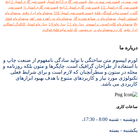
شیر سوزنی
قیمت شیر سوزنی بخار
قیمت شیر گازی 3 اینچ استیل
قیمت شیر گازی استیل 1 اینچ
قیمت شیر گازی استیل 1/2
قیمت شیر گازی استیل 2 اینچ
قیمت شیر گازی استیل ½
قیمت شیر
گلوب
لیست تولید کنندگان فلنج
لیست قیمت شیر استیل 316
منیفولد ولو ابزار دقیق
منیفولد ولو
استنلس استیل
منیفولد ولو در صنایع نفت و گاز
منیفولد ولو دو راهه و سه راهه
منیفولد ولو فشار
بالا
منیفولد ولو کالیبراسیون ترانسمیتر
نیدل ولو 1 2
نیدل ولو 1/4
نیدل ولو استیل
کاتالوگ اتصالات
ابزار دقیق
کاربرد منیفولد ولو در پتروشیمی
کارخانه تولید فلنج فولادی
درباره ما
لورم ایپسوم متن ساختگی با تولید سادگی نامفهوم از صنعت چاپ و
با استفاده از طراحان گرافیک است. چاپگرها و متون بلکه روزنامه و
مجله در ستون و سطرآنچنان که لازم است و برای شرایط فعلی
تکنولوژی مورد نیاز و کاربردهای متنوع با هدف بهبود ابزارهای
کاربردی می باشد.
ساعات کاری
دوشنبه - شنبه 8:00 - 17:30،
یکشنبه - بسته