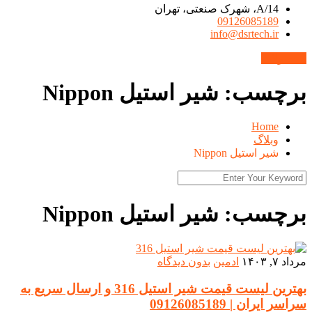
14/A، شهرک صنعتی، تهران
09126085189
info@dsrtech.ir
محصولات
برچسب:
شیر استیل Nippon
Home
وبلاگ
شیر استیل Nippon
برچسب:
شیر استیل Nippon
مرداد ۷, ۱۴۰۳
ادمین
بدون دیدگاه
بهترین لیست قیمت شیر استیل 316 و ارسال سریع به
سراسر ایران | 09126085189