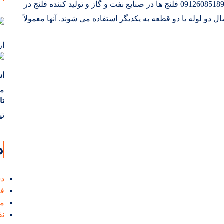
تولید و تامین انواع فلنج و فروش انواع فلنج های صنعتی| 09126085189 فلنج ها در صنایع نفت و گاز و تولید کننده فلنج در
و لوله یا دو قطعه به یکدیگر استفاده می شوند. آنها معمولاً
ارد
اس
مردا
تا
تیر ۰
د
دس
فن
من
نف