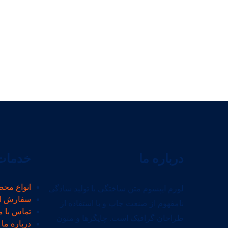
درباره ما
خدمات 
انواع محص
لورم ایپسوم متن ساختگی با تولید سادگی
سفارش ا
نامفهوم از صنعت چاپ و با استفاده از
تماس با م
طراحان گرافیک است. چاپگرها و متون
درباره ما