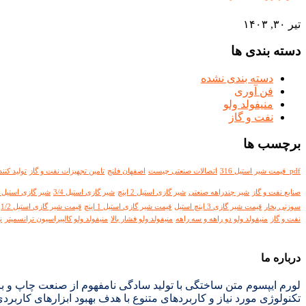
تیر ۳۰, ۱۴۰۳
دسته بندی ها
دسته بندی نشده
فن آوری
منیفولد ولو
نفت و گاز
برچسب ها
pdf قیمت شیر استیل 316
اتصالات صنعتی چیست
اصفهان فلنج
تامین تجهیزات نفت و گاز
تولید کنن
صنایع نفت و گاز
شیر چندراهه صنعتی
شیر گازی استیل 2 اینچ
شیر گازی استیل 3/4
شیر گازی استیل 316
سوزنی بخار
قیمت شیر گازی 3 اینچ استیل
قیمت شیر گازی استیل 1 اینچ
قیمت شیر گازی استیل 1/2
نفت و گاز
منیفولد ولو دو راهه و سه راهه
منیفولد ولو فشار بالا
منیفولد ولو کالیبراسیون ترانسمیتر
ن
درباره ما
لورم ایپسوم متن ساختگی با تولید سادگی نامفهوم از صنعت چاپ و با
تکنولوژی مورد نیاز و کاربردهای متنوع با هدف بهبود ابزارهای کاربرد