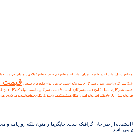
ده فلنج استیل
تولید کننده فلنج در تهران
تولید کننده فلنج فورج
خرید فلنج فولادی
راهنمای خرید منیفولد
قیمت شی
شیر گازی استیل نیپون
شیر گازی سه تیکه استیل
فروش انواع فلنج های صنعتی
قیمت شیر گازی استیل 2 اینچ
قیمت شیر گازی استیل ½
قیمت شیر گلوب
لیست تولید کنندگان فلنج
لی
یدل ولو 1 2
نیدل ولو 1/4
نیدل ولو استیل
کاتالوگ اتصالات ابزار دقیق
کاربرد منیفولد ولو در پتروشیمی
 استفاده از طراحان گرافیک است. چاپگرها و متون بلکه روزنامه و م
ی می باشد.