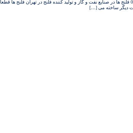
تولید و تامین انواع فلنج و فروش انواع فلنج های صنعتی| 09126085189 فلنج ها در صنایع نفت و گاز و تول
لزات دیگر ساخته می […]