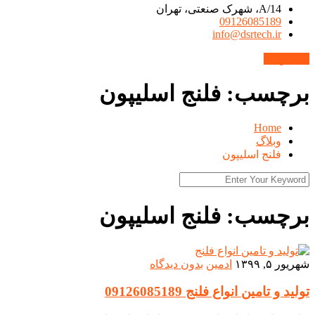
14/A، شهرک صنعتی، تهران
09126085189
info@dsrtech.ir
محصولات
برچسب:
فلنج اسلیپون
Home
وبلاگ
فلنج اسلیپون
برچسب:
فلنج اسلیپون
شهریور ۵, ۱۳۹۹
ادمین
بدون دیدگاه
تولید و تامین انواع فلنج 09126085189