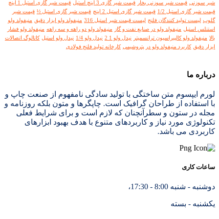
شیر سوزنی
قیمت شیر سوزنی بخار
قیمت شیر گازی 3 اینچ استیل
قیمت شیر گازی استیل 1 اینچ
قیمت شیر گازی استیل 1/2
قیمت شیر گازی استیل 2 اینچ
قیمت شیر گازی استیل ½
قیمت شیر
گلوب
لیست تولید کنندگان فلنج
لیست قیمت شیر استیل 316
منیفولد ولو ابزار دقیق
منیفولد ولو
استنلس استیل
منیفولد ولو در صنایع نفت و گاز
منیفولد ولو دو راهه و سه راهه
منیفولد ولو فشار
بالا
منیفولد ولو کالیبراسیون ترانسمیتر
نیدل ولو 1 2
نیدل ولو 1/4
نیدل ولو استیل
کاتالوگ اتصالات
ابزار دقیق
کاربرد منیفولد ولو در پتروشیمی
کارخانه تولید فلنج فولادی
درباره ما
لورم ایپسوم متن ساختگی با تولید سادگی نامفهوم از صنعت چاپ و
با استفاده از طراحان گرافیک است. چاپگرها و متون بلکه روزنامه و
مجله در ستون و سطرآنچنان که لازم است و برای شرایط فعلی
تکنولوژی مورد نیاز و کاربردهای متنوع با هدف بهبود ابزارهای
کاربردی می باشد.
ساعات کاری
دوشنبه - شنبه 8:00 - 17:30،
یکشنبه - بسته