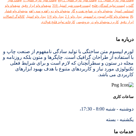
قیمت شیر گازی استیل 1/2
قیمت شیر گازی استیل 2 اینچ
قیمت شیر گازی استیل ½
قیمت شیر
گلوب
لیست تولید کنندگان فلنج
لیست قیمت شیر استیل 316
منیفولد ولو ابزار دقیق
منیفولد ولو
استنلس استیل
منیفولد ولو در صنایع نفت و گاز
منیفولد ولو دو راهه و سه راهه
منیفولد ولو فشار
بالا
منیفولد ولو کالیبراسیون ترانسمیتر
نیدل ولو 1 2
نیدل ولو 1/4
نیدل ولو استیل
کاتالوگ اتصالات
ابزار دقیق
کاربرد منیفولد ولو در پتروشیمی
کارخانه تولید فلنج فولادی
درباره ما
لورم ایپسوم متن ساختگی با تولید سادگی نامفهوم از صنعت چاپ و
با استفاده از طراحان گرافیک است. چاپگرها و متون بلکه روزنامه و
مجله در ستون و سطرآنچنان که لازم است و برای شرایط فعلی
تکنولوژی مورد نیاز و کاربردهای متنوع با هدف بهبود ابزارهای
کاربردی می باشد.
ساعات کاری
دوشنبه - شنبه 8:00 - 17:30،
یکشنبه - بسته
خدمات ما